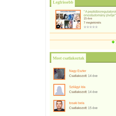
Legfrissebb
" A peptidbioregulatoro
orvostudomány jövője
15 éve
7 megtekintés
Most csatlakoztak
Nagy Eszter
Csatlakozott:
14 éve
Szilágyi Ida
Csatlakozott:
14 éve
tosaki bela
Csatlakozott:
15 éve