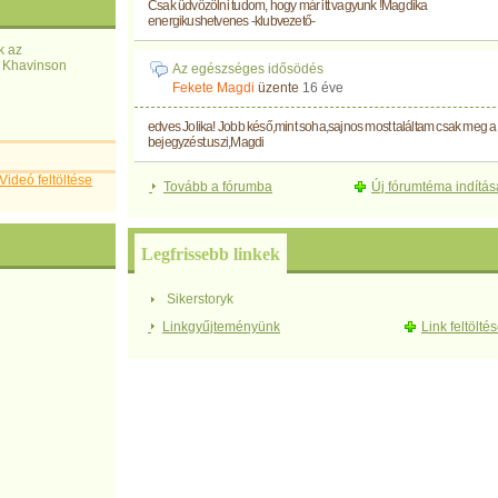
Csak üdvözölni tudom, hogy már itt vagyunk !Magdika
energikushetvenes -klubvezető-
k az
" Khavinson
Az egészséges idősödés
Fekete Magdi
üzente
16 éve
edves Jolika! Jobb késő,mint soha,sajnos most találtam csak meg a
bejegyzést.uszi,Magdi
Videó feltöltése
Tovább a fórumba
Új fórumtéma indítás
Legfrissebb linkek
Sikerstoryk
Linkgyűjteményünk
Link feltölté