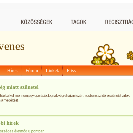
venes
Hírek
Fórum
Linkek
Friss
ég miatt szünetel
házba kell mennem,egy operációt fognak végrehajtani,ezért most erre az időre szünetet tartok.
a megértést.
bi hírek
szséges életmód 8 pontban