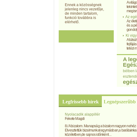
A világ
Ennek a közösségnek
tekinte
jelenleg nincs vezetője,
megisme
de minden tartalom,
Az egé
funkció továbbra is
Az éle
elérhető.
és a pé
gondolj
Ki vig
A túlsú
fejfájá
tetézi
A leg
Egés
bélben l
esztendő
egés
Legfrissebb hírek
Legnépszerűbb 
Nyolacadik alappillér
Fekete Magdi
8./ A bizalom. Manapság a bizalom nagyon nehéz 
Elvesztettük bizalmunkat egymásban,a barátaink
közéletben,de sajnos időnként ...