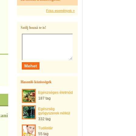
Friss események »
Szólj hozzá te is!
Hasonló közösségek
Egészséges életmód
187 tag
Egészség
gyógyszerek nélkül
tani
332 tag
Tudástár
55 tag