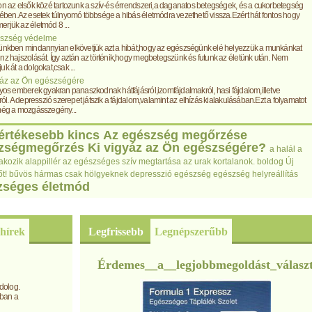
on az elsők közé tartozunk a szív-és érrendszeri,a daganatos betegségek, és a cukorbetegség
tében.Az esetek túlnyomó többsége a hibás életmódra vezethető vissza.Ezért hát fontos hogy
rjük az életmód 8 ...
szség védelme
tünkben mindannyian elkövetjük azt a hibát,hogy az egészségünk elé helyezzük a munkánkat
nz hajszolását. Így aztán az történik,hogy megbetegszünk és futunk az életünk után. Nem
uk át a dolgokat,csak ...
yáz az Ön egészségére
lyos emberek gyakran panaszkodnak hátfájásról,izomfájdalmakról, hasi fájdalom,illetve
sról. A depresszió szerepet játszik a fájdalom,valamint az elhízás kialakulásában.Ezt a folyamatot
 még a mozgásszegény...
értékesebb kincs
Az egészség megőrzése
zségmegőrzés
Ki vigyáz az Ön egészségére?
a halál a
akozik
alappillér
az egészséges szív megtartása
az urak kortalanok.
boldog Új
t!
bűvös hármas
csak hölgyeknek
depresszió
egészség
egészség helyreállítás
zséges életmód
hírek
Legfrissebb
Legnépszerűbb
Érdemes__a__legjobbmegoldást_válasz
dolog.
aban a