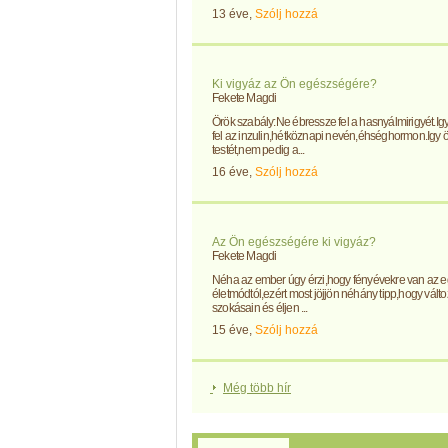
13 éve,
Szólj hozzá
Ki vigyáz az Ön egészségére?
Fekete Magdi
Örök szabály:Ne ébressze fel a hasnyálmirigyét.I
fel az inzulin,hétköznapi nevén,éhséghormon.Igy ö
testét,nem pedig a...
16 éve,
Szólj hozzá
Az Ön egészségére ki vigyáz?
Fekete Magdi
Néha az ember úgy érzi,hogy fényévekre van az 
életmódtól,ezért most jöjjön néhány tipp,hogy változ
szokásain és éljen ...
15 éve,
Szólj hozzá
Még több hír