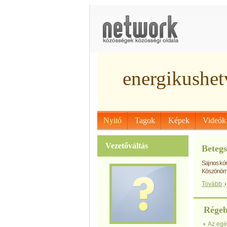
energikushet
Nyitó
Tagok
Képek
Videók
Vezetőváltás
Betegs
Sajnos kór
Köszönöm 
Tovább
Régeb
Az egé