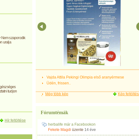
gy Nem szaporodik
n uralja
Vajda Attila Pekingi Olimpia első aranyérmese
Üdén, frissen..
egészséges
tatni tudjon
Még több kép
Kép feltölté
Fórumtémák
Hír feltöltése
herbalife már a Facebookon
Fekete Magdi
üzente
14 éve